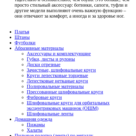
просто стильный аксессуар: ботинки, сапоги, туфли и
другие модели выполняют очень важную функцию –
они отвечают за комфорт, а иногда и за здоровье ног.
Платья
Штаны
Футболки
Абразивные материалы
Аксессуары и комплектующие
Губки, листы и рулоны
Диски отрезные
Зачистные, шлифовальные круги
Круги лепестковые торцевые
Лепестковые нетканые круги
Полировальные материалы
Прессованные шлифовальные круги
Фибровые круги
Шлифовальные круги для орбитальных
эксцентриковых машинок (ОШМ)
Шлифовальные ленты
Домашняя одежда
Пижамы
Халаты
Пильные полотна (ленты) по металлу