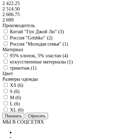
2 422.25
2 514.50
2 606.75
2 699
Производитель
Китай "Гун Джой Ли" (
3
)
Россия "Grishko" (
2
)
Россия "Молодая семья" (
1
)
Материал
95% хлопок, 5% эластан (
4
)
искусственные материалы (
1
)
трикотаж (
1
)
Цвет
Размеры одежды
XS (
6
)
S (
6
)
M (
6
)
L (
6
)
XL (
6
)
МЫ В СОЦСЕТЯХ