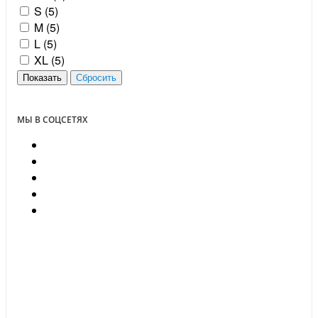
S (
5
)
M (
5
)
L (
5
)
XL (
5
)
МЫ В СОЦСЕТЯХ
ПОЧЕМУ МЫ?
Выполнили свыше 150 000 заказов