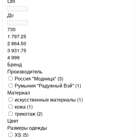
От
До
730
1 797.25
2 864.50
3 931.75
4 999
Бренд
Производитель
Россия "Модница" (
3
)
Румыния "Радужный Вэй" (
1
)
Материал
искусственные материалы (
1
)
кожа (
1
)
трикотаж (
2
)
Цвет
Размеры одежды
XS (
5
)