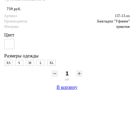
759 руб.
Артикул
137-13-хх
Производитель
Бангладеш "Уфиням"
Материал
трикотаж
Цвет
Размеры одежды
XS
S
M
L
XL
шт
В корзину