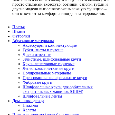
просто стильный аксессуар: ботинки, сапоги, туфли и
другие модели выполняют очень важную функцию –
они отвечают за комфорт, а иногда и за здоровье ног.
Платья
Штаны
Футболки
Абразивные материалы
Аксессуары и комплектующие
Губки, листы и рулоны
Диски отрезные
Зачистные, шлифовальные круги
Круги лепестковые торцевые
Лепестковые нетканые круги
Полировальные материалы
Прессованные шлифовальные круги
Фибровые круги
Шлифовальные круги для орбитальных
эксцентриковых машинок (ОШМ)
Шлифовальные ленты
Домашняя одежда
Пижамы
Халаты
Пильные полотна (ленты) по металлу