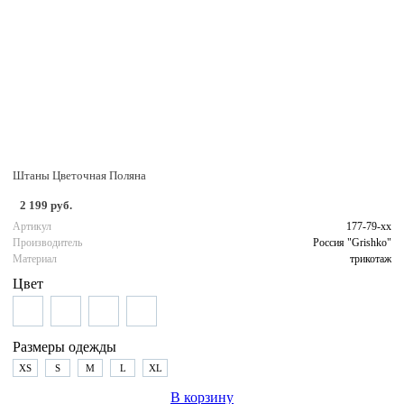
Штаны Цветочная Поляна
2 199 руб.
Артикул
177-79-хх
Производитель
Россия "Grishko"
Материал
трикотаж
Цвет
Размеры одежды
XS
S
M
L
XL
В корзину