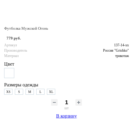
Футболка Мужской Огонь
779 руб.
Артикул
137-14-хх
Производитель
Россия "Grishko"
Материал
трикотаж
Цвет
Размеры одежды
XS
S
M
L
XL
шт
В корзину