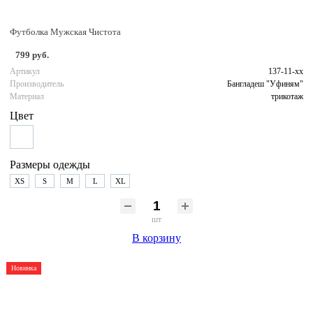
Футболка Мужская Чистота
799 руб.
Артикул
137-11-хх
Производитель
Бангладеш "Уфиням"
Материал
трикотаж
Цвет
Размеры одежды
XS
S
M
L
XL
шт
В корзину
Новинка