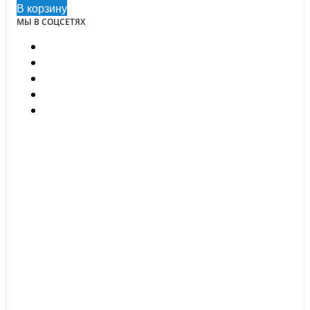
В корзину
МЫ В СОЦСЕТЯХ
ПОЧЕМУ МЫ?
Выполнили свыше 150 000 заказов
Более 10 лет успешной работы
Более 50 000 покупателей
Контракты с домами мод
Оригинальные модели
Круглосуточная поддержка