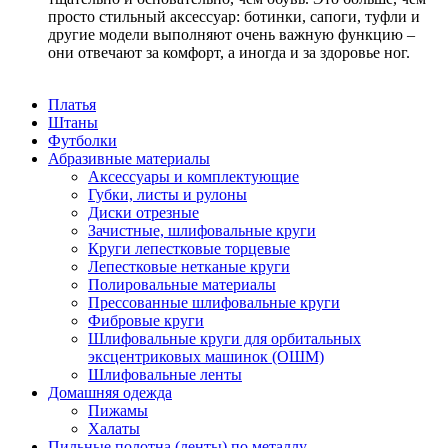
просто стильный аксессуар: ботинки, сапоги, туфли и
другие модели выполняют очень важную функцию –
они отвечают за комфорт, а иногда и за здоровье ног.
Платья
Штаны
Футболки
Абразивные материалы
Аксессуары и комплектующие
Губки, листы и рулоны
Диски отрезные
Зачистные, шлифовальные круги
Круги лепестковые торцевые
Лепестковые нетканые круги
Полировальные материалы
Прессованные шлифовальные круги
Фибровые круги
Шлифовальные круги для орбитальных
эксцентриковых машинок (ОШМ)
Шлифовальные ленты
Домашняя одежда
Пижамы
Халаты
Пильные полотна (ленты) по металлу