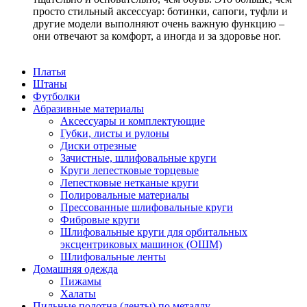
просто стильный аксессуар: ботинки, сапоги, туфли и
другие модели выполняют очень важную функцию –
они отвечают за комфорт, а иногда и за здоровье ног.
Платья
Штаны
Футболки
Абразивные материалы
Аксессуары и комплектующие
Губки, листы и рулоны
Диски отрезные
Зачистные, шлифовальные круги
Круги лепестковые торцевые
Лепестковые нетканые круги
Полировальные материалы
Прессованные шлифовальные круги
Фибровые круги
Шлифовальные круги для орбитальных
эксцентриковых машинок (ОШМ)
Шлифовальные ленты
Домашняя одежда
Пижамы
Халаты
Пильные полотна (ленты) по металлу